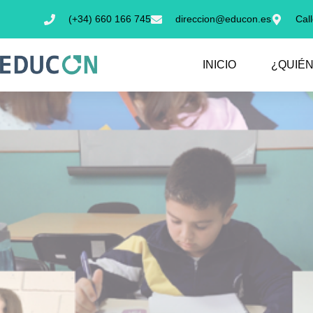
Ir
(+34) 660 166 745
direccion@educon.es
Cal
al
contenido
INICIO
¿QUIÉ