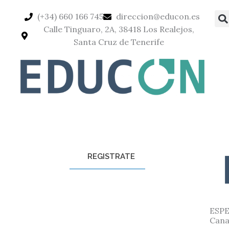
Ir
(+34) 660 166 745
direccion@educon.es
al
Calle Tinguaro, 2A, 38418 Los Realejos,
contenido
Santa Cruz de Tenerife
REGISTRATE
ESPE
Cana