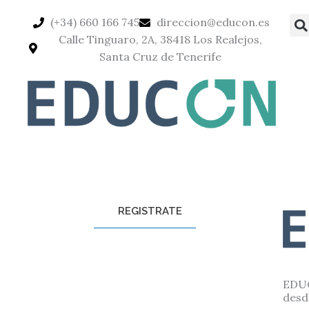
Ir
(+34) 660 166 745
direccion@educon.es
al
Calle Tinguaro, 2A, 38418 Los Realejos,
contenido
Santa Cruz de Tenerife
REGISTRATE
EDUC
desd