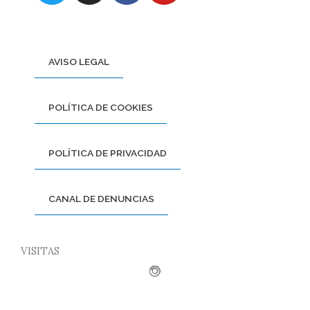
i
s
c
u
t
t
e
t
t
a
b
u
e
g
o
b
AVISO LEGAL
r
r
o
e
a
k
POLÍTICA DE COOKIES
m
POLÍTICA DE PRIVACIDAD
CANAL DE DENUNCIAS
VISITAS