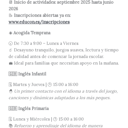
📆
Inicio de actividades: septiembre 2025 hasta junio
2026
📝
Inscripciones abiertas ya en:
www.educon.es/inscripciones
☀️
Acogida Temprana
🕢 De 7:30 a 9:00 – Lunes a Viernes
🧃 Desayuno tranquilo, juegos suaves, lectura y tiempo
de calidad antes de comenzar la jornada escolar.
💼 Ideal para familias que necesitan apoyo en la mañana.
🇬🇧
Inglés Infantil
🗓️ Martes y Jueves | 🕒 15:00 a 16:00
🐣
Un primer contacto con el idioma a través del juego,
canciones y dinámicas adaptadas a los más peques.
🇬🇧
Inglés Primaria
🗓️ Lunes y Miércoles | 🕒 15:00 a 16:00
📚
Refuerzo y aprendizaje del idioma de manera